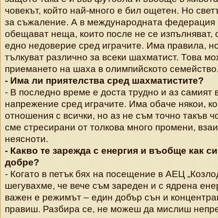
човекът, който най-много е бил ощетен. Но свет
за съжаление. А в международната федерация 
обещават неща, които после не се изпълняват, 
едно недоверие сред играчите. Има правила, н
тълкуват различно за всеки шахматист. Това мо
приемането на шаха в олимпийското семейство
- Има ли приятелства сред шахматистите?
- В последно време е доста трудно и аз самият
напрежение сред играчите. Има обаче някои, ко
отношения с всички, но аз не съм точно такъв ч
сме стресирани от толкова много промени, вза
неясноти.
- Какво те зарежда с енергия и въобще как с
добре?
- Когато в петък бях на посещение в АЕЦ „Козлод
шегувахме, че вече съм зареден и с ядрена енер
важен е режимът – един добър сън и концентрац
правиш. Разбира се, не можеш да мислиш непре