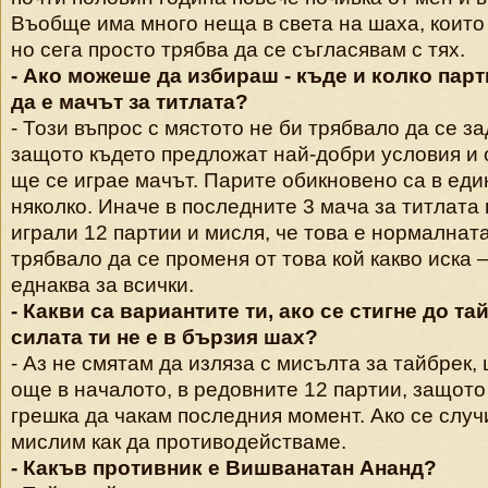
Въобще има много неща в света на шаха, които
но сега просто трябва да се съгласявам с тях.
- Ако можеше да избираш - къде и колко пар
да е мачът за титлата?
- Този въпрос с мястото не би трябвало да се з
защото където предложат най-добри условия и 
ще се играе мачът. Парите обикновено са в един
няколко. Иначе в последните 3 мача за титлата 
играли 12 партии и мисля, че това е нормалната
трябвало да се променя от това кой какво иска –
еднаква за всички.
- Какви са вариантите ти, ако се стигне до та
силата ти не е в бързия шах?
- Аз не смятам да изляза с мисълта за тайбрек,
още в началото, в редовните 12 партии, защот
грешка да чакам последния момент. Ако се случ
мислим как да противодействаме.
- Какъв противник е Вишванатан Ананд?