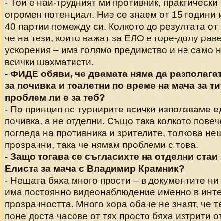
- Той е най-трудният ми противник, практически 
огромен потенциал. Ние се знаем от 15 години 
40 партии помежду си. Колкото до резултата от
че на тези, които важат за ЕЛО е горе-долу раве
ускорения – има голямо предимство и не само н
всички шахматисти.
- ФИДЕ обяви, че двамата няма да разполагат
за почивка и тоалетни по време на мача за ти
проблем ли е за теб?
- По принцип по турнирите всички използваме е
почивка, а не отделни. Също така колкото повеч
погледа на противника и зрителите, толкова нещ
прозрачни, така че нямам проблеми с това.
- Защо тогава се съгласихте на отделни стаи 
Елиста за мача с Владимир Крамник?
- Нещата бяха много прости – в документите ни
има постоянно видеонаблюдение именно в инте
прозрачността. Много хора обаче не знаят, че т
поне доста часове от тях просто бяха изтрити о