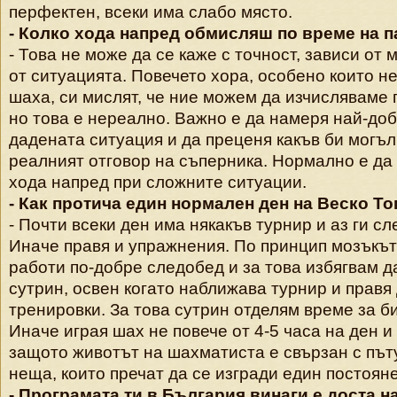
перфектен, всеки има слабо място.
- Колко хода напред обмисляш по време на п
- Това не може да се каже с точност, зависи от 
от ситуацията. Повечето хора, особено които не
шаха, си мислят, че ние можем да изчисляваме 
но това е нереално. Важно е да намеря най-доб
дадената ситуация и да преценя какъв би могъл
реалният отговор на съперника. Нормално е да
хода напред при сложните ситуации.
- Как протича един нормален ден на Веско Т
- Почти всеки ден има някакъв турнир и аз ги сл
Иначе правя и упражнения. По принцип мозъкъ
работи по-добре следобед и за това избягвам 
сутрин, освен когато наближава турнир и правя
тренировки. За това сутрин отделям време за б
Иначе играя шах не повече от 4-5 часа на ден и 
защото животът на шахматиста е свързан с път
неща, които пречат да се изгради един постоян
- Програмата ти в България винаги е доста н