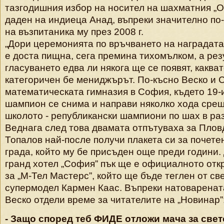
тазгодишния избор на носител на шахматния „Ос
даден на индиеца Анад, въпреки значително по
на възпитаника му през 2008 г.
„Дори церемонията по връчването на наградата,
е доста пищна, сега премина тихомълком, а рез
гласуването едва ли някога ще се появят, какват
категоричен бе мениджърът. По-късно Веско и 
математическата гимназия в София, където 19-
шампион се снима и направи няколко хода сре
школото - републикански шампиони по шах в ра
Веднага след това двамата отпътуваха за Плов
Топалов най-после получи плакета си за почете
града, който му бе присъден още преди години. 
гранд хотел „София” пък ще е официалното отк
за „М-Тел Мастерс”, който ще бъде теглен от св
супермодел Кармен Каас. Въпреки натоваренат
Веско отдели време за читателите на „Новинар”
- Защо според теб ФИДЕ отложи мача за свет