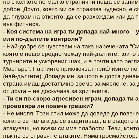
но с колкото по-малко странични неща се заним
добре. Друго, което ми се отразява чудесно, е 
да плувам на открито, да се разхождам или да 
във фитнеса.
- Коя система на игра ти допада най-много –
или по-дългите контроли?
- Най-добре се чувствам на така наречената “С
която е нещо средно между най-дългите, които 
турнирите и ускорения шах, и е почти като регл
Мастърс”. Партиите приключват приблизително 
(най-дългите). Допада ми, защото е доста дина
страна имаш достатъчно време за мислене, за 
от друга – не доскучава за зрителите.
- Ти си по-скоро агресивен играч, допада ти а
провокира ли повече грешки?
- Не мисля. Този стил може да доведе до повече
когато се налага да се защитаваш, а в същото 
атакуваш, но всеки си има слабости. Тези, които
пък не се справят с атаките. Няма гросмайстор, 