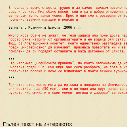
В последно време е доста трудно и аз самият виждам повече на
сред играчите. Има обаче някои, които са в добри отношения с
аз не съм точно такъв човек. Просто ние сме стресирани от то
промени, взаимни нападки и неясноти.
За мача с Крамник в Елиста (2006 г.):
Много хора обаче не знаят, че тези записи или поне доста час
просто бяха изтрити от организаторите и не видяха бял свят. 
ФИДЕ от Апелационния комитет, които единствено разгледаха за
преди „мистериозно” да изчезнат, признаха правотата ни и за 
помолени да си подадат оставките и бяха изгонени от Елиста.
***
Ето например „Софийските правила”, по които започнахме да иг
България преди 5 г. Във ФИДЕ чак сега разбраха, че това е кр
правилната посока и вече се използват в почти всички турнир
***
Единственото, което мога да изтъкна в подкрепа на Илюмжинов,
е инвестирал над $50 млн., които по един или друг начин са д
руската икономика и в един момент неговите „шефове” си иска
Пъ
лен текст на интервюто: