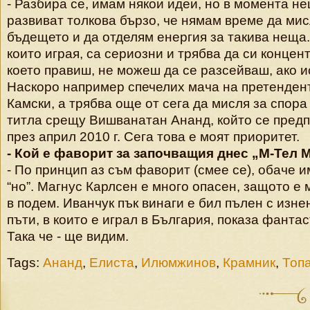
- Разбира се, имам някои идеи, но в момента н
развиват толкова бързо, че нямам време да мис
бъдещето и да отделям енергия за такива неща.
които играя, са сериозни и трябва да си концен
което правиш, не можеш да се разсейваш, ако и
Наскоро например спечелих мача на претенден
Камски, а трябва още от сега да мисля за спора
титла срещу Вишванатан Ананд, който се предп
през април 2010 г. Сега това е моят приоритет.
- Кой е фаворит за започващия днес „М-Тел 
- По принцип аз съм фаворит (смее се), обаче 
“но”. Магнус Карлсен е много опасен, защото е
в подем. Иванчук пък винаги е бил пълен с изне
пъти, в които е играл в България, показа фанта
Така че - ще видим.
Tags:
Ананд
,
Елиста
,
Илюмжинов
,
Крамник
,
Топ