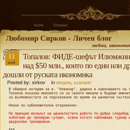
Home
Относно
Любомир Сирков - Личен блог
медии, икономи
11
Топалов: ФИДЕ-шефът Илюмжино
май
над $50 млн., които по един или д
дошли от руската икономика
Posted by: sirkov in
медии
,
шахмат
В обширно интервю за в. "Новинар", дадено в навечерието на 
Топалов изказва мнението си за своите минали и бъдещи именит
за възможностите за подсказване по време на шахматни състеза
Някои по-забележителни откровения:

По принцип мозъкът на шахматистите работи по-добре следобед 
избягвам да тренирам сутрин, освен когато наближава турнир и
двуразови тренировки.

***