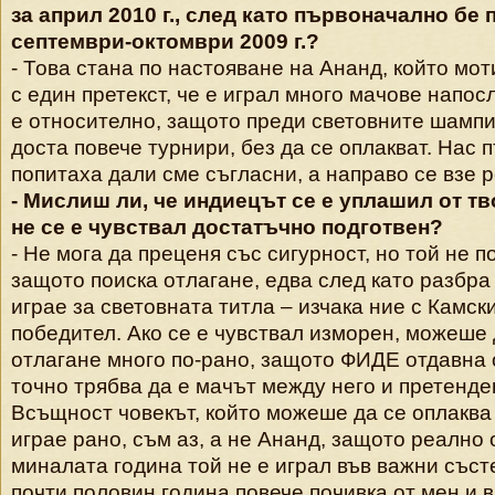
за април 2010 г., след като първоначално бе 
септември-октомври 2009 г.?
- Това стана по настояване на Ананд, който мо
с един претекст, че е играл много мачове напос
е относително, защото преди световните шампи
доста повече турнири, без да се оплакват. Нас 
попитаха дали сме съгласни, а направо се взе 
- Мислиш ли, че индиецът се е уплашил от т
не се е чувствал достатъчно подготвен?
- Не мога да преценя със сигурност, но той не п
защото поиска отлагане, едва след като разбра 
играе за световната титла – изчака ние с Камск
победител. Ако се е чувствал изморен, можеше 
отлагане много по-рано, защото ФИДЕ отдавна 
точно трябва да е мачът между него и претенде
Всъщност човекът, който можеше да се оплаква 
играе рано, съм аз, а не Ананд, защото реално 
миналата година той не е играл във важни съст
почти половин година повече почивка от мен и в