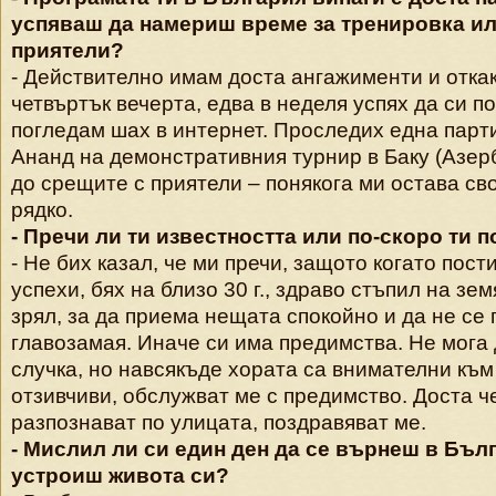
успяваш да намериш време за тренировка ил
приятели?
- Действително имам доста ангажименти и откак
четвъртък вечерта, едва в неделя успях да си п
погледам шах в интернет. Проследих една пар
Ананд на демонстративния турнир в Баку (Азер
до срещите с приятели – понякога ми остава св
рядко.
- Пречи ли ти известността или по-скоро ти 
- Не бих казал, че ми пречи, защото когато пост
успехи, бях на близо 30 г., здраво стъпил на зе
зрял, за да приема нещата спокойно и да не се
главозамая. Иначе си има предимства. Не мога 
случка, но навсякъде хората са внимателни към 
отзивчиви, обслужват ме с предимство. Доста ч
разпознават по улицата, поздравяват ме.
- Мислил ли си един ден да се върнеш в Бълг
устроиш живота си?