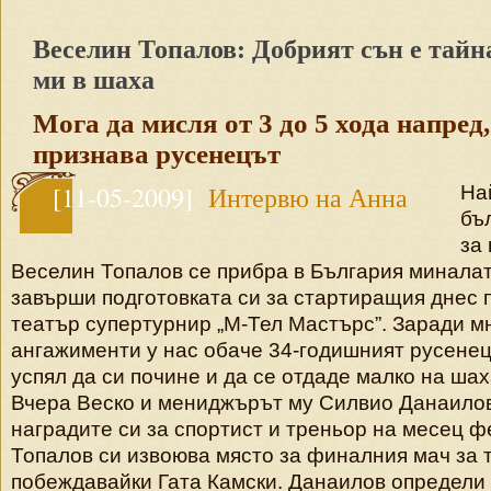
Веселин Топалов: Добрият сън е тайн
ми в шаха
Мога да мисля от 3 до 5 хода напред,
признава русенецът
[11-05-2009]
Интервю на Анна
На
бъ
Стоилкова
за
Веселин Топалов се прибра в България миналат
завърши подготовката си за стартиращия днес
театър супертурнир „М-Тел Мастърс”. Заради м
ангажименти у нас обаче 34-годишният русенец
успял да си почине и да се отдаде малко на шах
Вчера Веско и мениджърът му Силвио Данаилов
наградите си за спортист и треньор на месец ф
Топалов си извоюва място за финалния мач за 
побеждавайки Гата Камски. Данаилов определи