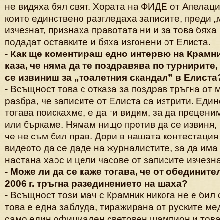
не видяха бял свят. Хората на ФИДЕ от Апелаци
които единствено разгледаха записите, преди „
изчезнат, признаха правотата ни и за това бяха
подадат оставките и бяха изгонени от Елиста.
- Как ще коментираш едно интервю на Крамни
каза, че няма да те поздравява по турнирите,
се извиниш за „тоалетния скандал” в Елиста
- Всъщност това с отказа за поздрав тръгна от м
разбра, че записите от Елиста са изтрити. Един
тогава поискахме, е да ги видим, за да прецени
или бъркаме. Нямам нищо против да се извиня, 
че не съм бил прав. Дори в нашата контестаци
видеото да се даде на журналистите, за да има
настана хаос и цели часове от записите изчезн
- Може ли да се каже тогава, че от обедините
2006 г. тръгна разединението на шаха?
- Всъщност този мач с Крамник никога не е бил
това е една заблуда, тиражирана от руските ме
само един официален световен шампион и това