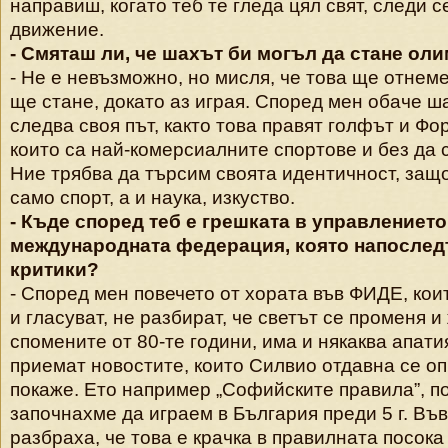
направиш, когато теб те гледа цял свят, следи с
движение.
- Смяташ ли, че шахът би могъл да стане ол
- Не е невъзможно, но мисля, че това ще отнем
ще стане, докато аз играя. Според мен обаче ш
следва своя път, както това правят голфът и Ф
които са най-комерсиалните спортове и без да 
Ние трябва да търсим своята идентичност, защо
само спорт, а и наука, изкуство.
- Къде според теб е грешката в управлението
международната федерация, която напослед
критики?
- Според мен повечето от хората във ФИДЕ, ко
и гласуват, не разбират, че светът се променя и
спомените от 80-те години, има и някаква апатия
приемат новостите, които Силвио отдавна се оп
покаже. Ето например „Софийските правила”, по
започнахме да играем в България преди 5 г. Въ
разбраха, че това е крачка в правилната посока