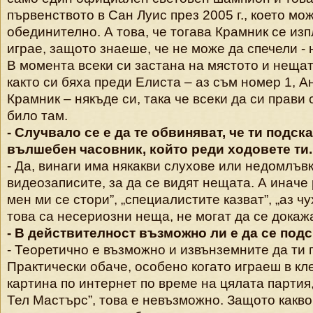
първенството в Сан Луис през 2005 г., което мо
обединително. А това, че тогава Крамник се изп
играе, защото знаеше, че не може да спечели - 
В момента всеки си застана на мястото и неща
както си бяха преди Елиста – аз съм номер 1, Ан
Крамник – някъде си, така че всеки да си прави 
било там.
- Случвало се е да те обвиняват, че ти подс
вълшебен часовник, който реди ходовете ти.
- Да, винаги има някакви слухове или недомлъвки
видеозаписите, за да се видят нещата. А иначе 
мен ми се стори”, „специалистите казват”, „аз чу
това са несериозни неща, не могат да се докажа
- В действителност възможно ли е да се под
- Теоретично е възможно и извънземните да ти п
Практически обаче, особено когато играеш в кле
картина по интернет по време на цялата партия, 
Тел Мастърс”, това е невъзможно. Защото какв