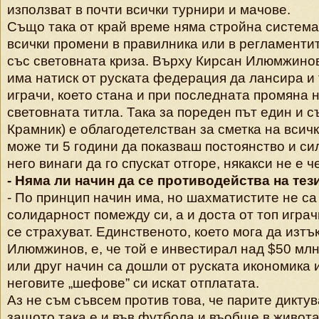
използват в почти всички турнири и мачове.
Също така от край време няма стройна система
всички промени в правилника или в регламенти
със световната криза. Върху Кирсан Илюмжинов
има натиск от руската федерация да лансира и
играчи, което стана и при последната промяна 
световната титла. Така за пореден път един и съ
Крамник) е облагодетелстван за сметка на всич
може ти 5 години да показваш постоянство и си
него винаги да го спускат отгоре, някакси не е ч
- Няма ли начин да се противодейства на те
- По принцип начин има, но шахматистите не са
солидарност помежду си, а и доста от топ играч
се страхуват. Единственото, което мога да изтъ
Илюмжинов, е, че той е инвестирал над $50 млн.
или друг начин са дошли от руската икономика 
неговите „шефове” си искат отплатата.
Аз не съм съвсем против това, че парите диктув
защото така е и във футбола и въобще в живота