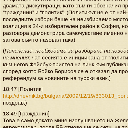
двамата дискутиращи, като съм ги обозначил пр
“гражданин” и “политик”. (Политикът не е от най
последните избори беше на неизбираемо място 
коалиция в 24-и избирателен район в София, но
разговора демонстрира самочувствие именно на
затова съм го назовал така)
(
Пояснение, необходимо за разбиране на повод
на мнения
: чат-сесията е инициирана от “полит
към негов Фейсбук-приятел на линк към публика
според която Бойко Борисов се е отказал да пр
референдум за новините на турски език.)
18:47 [Политик]
http://dnevnik.bg/bulgaria
/2009/12/19/833013_bori
поздрав;)
18:49 [Гражданин]
Това е само докато мине изслушването на Желе
еврокомисар, после ББ отново ще се сети, че тр