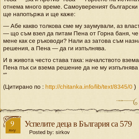
отнема много време. Самоувереният български 
ще напопържа и ще каже:
— Абе какво толкова сме му заумували, аз влас
— що съм взел да питам Пена от Горна баня, че
мене как се ръководи? Нали аз затова съм наз
решения, а Пена — да ги изпълнява.
И в живота често става така: началството взем
Пена пък си взема решение да не му изпълнява
“”
(Цитирано по :
http://chitanka.info/lib/t
ext/8345/0
)
9
Успелите деца в България са 579
яну
Posted by: sirkov