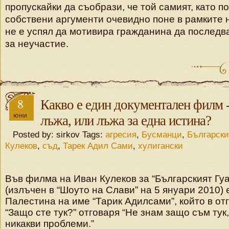
пропускайки да съобрази, че той самият, като п
собствени аргументи очевидно поне в рамките н
не е успял да мотивира гражданина да последв
за неучастие.
8
Какво е един документален филм -
юни
лъжа, или лъжа за една истина?
Posted by: sirkov Tags:
агресия
,
Бусманци
,
Български
Кулеков
,
съд
,
Тарек Адил Сами
,
хулигански
Във филма на Иван Кулеков за “Българският Гу
(излъчен в “Шоуто на Слави” на 5 януари 2010) 
Палестина на име “Тарик Адилсами”, който в от
“Защо сте тук?” отговаря “Не знам защо съм тук
никакви проблеми.”