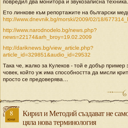
повредил два монитора и звукозаписна техника
Ето линкове към репортажите на български мед
http://www.dnevnik.bg/mors
ki/2009/02/18/677314_
http://www.narodnodelo.bg/
news.php?
news=22174&arh_br
oy=19.02.2009
http://dariknews.bg/view_a
rticle.php?
article_id=3298
51&audio_id=29532
Така че, жалко за Кулеков - той е добър пример 
човек, който уж има способността да мисли крит
просто се предоверява…
8
Кирил и Методий създават не само
юни
цяла нова терминология