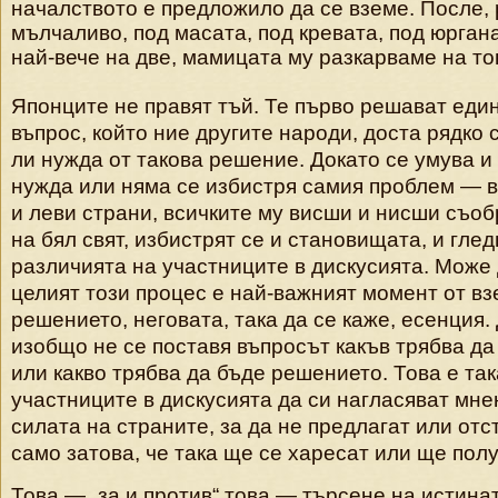
началството е предложило да се вземе. После, 
мълчаливо, под масата, под кревата, под юргана
най-вече на две, мамицата му разкарваме на 
Японците не правят тъй. Те първо решават еди
въпрос, който ние другите народи, доста рядко
ли нужда от такова решение. Докато се умува и
нужда или няма се избистря самия проблем — в
и леви страни, всичките му висши и нисши съо
на бял свят, избистрят се и становищата, и глед
различията на участниците в дискусията. Може 
целият този процес е най-важният момент от в
решението, неговата, така да се каже, есенция.
изобщо не се поставя въпросът какъв трябва да
или какво трябва да бъде решението. Това е така
участниците в дискусията да си нагласяват мн
силата на страните, за да не предлагат или от
само затова, че така ще се харесат или ще пол
Това — „за и против“ това — търсене на истина