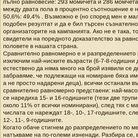
пълно равновесие: 293 момичета и 286 момчета,
между двата пола в процентно съотношение е 
50,6%: 49,4% . Възможно е (но според мен е ма
подобен резултат и да е бил търсен съзнателно
организаторите на кампанията. Ако не е така, т
свидетели на поредното доказателство за равн
половете в нашата страна.
Сравнително равномерно е и разпределението п
изключим най-ниските възрасти (6-7-8-годишни д
естествено да няма много на брой изявили се д
забравяме, че подлежащи на номиране бяха им
а не просто надарени деца), всички останали в
сравнително равномерно предстаени: най-масо
се наредиха 15- и 16-годишните (тези две трупи
около 11% от всички номинирани), след тях с ма
числата се нареждат 18-, 10-, 17-годишните, сле
12-, 11-, 9-годишните.
Когато обаче стигнем до разпределението по м
натъкваме на по-големи изненади. Разбира се,