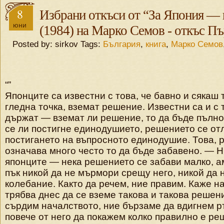
8
Избрани откъси от “За Япония — 
юни
(1984) на Марко Семов - откъс П
Posted by: sirkov Tags:
България
,
книга
,
Марко Семов
“”
Японците са известни с това, че бавно и сякаш 
гледна точка, вземат решение. Известни са и с 
държат — вземат ли решение, то да бъде пълн
се ли постигне единодушието, решението се от
постигането на въпросното единодушие. Това, р
означава много често то да бъде забавено. — 
японците — нека решението се забави малко, ам
пък никой да не мърмори срещу него, никой да н
колебание. Както да речем, ние правим. Каже н
трябва днес да се вземе такова и такова решен
сърдим началството, ние бързаме да вдигнем р
повече от него да покажем колко правилно е ре