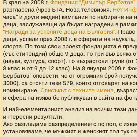
В края на 2008 г.
Фондация “Димитър Бербатов”
разгласена (чрез БТА, Нова телевизия,
Нет Инф
часа” и други медии) кампания по набиране на 
деца, заслужаващи да бъдат наградени в рамки
“Награди за успелите деца на България”
. Право
деца, успели през 2008 г. в сферата на науката,
спорта. По този свои проект фондацията е пре
(със стипендии) общо 9 деца: по три във всяка 
(наука, култура, спорт), по възрастови групи (от 
8 клас и от 9 до 12 клас). На 8 януари 2009 г. 
Бербатов” оповести, че от огромния брой получ
3000), са отсяти тези 579, които отговарят на к
номиниране.
Списъкът с техните имена
, възрас
и сфера на изява бе публикуван в сайта на фон
И най-елементарният анализ на всички тези да
интересни резултати.
Ако разгледаме разпределението по пол, с изв
установяваме, че мъжкият и женският пол тук са