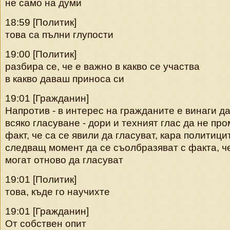
не само на думи
18:59 [Политик]
това са пълни глупости
19:00 [Политик]
разбира се, че е важно в какво се участва
в какво даваш приноса си
19:01 [Гражданин]
Напротив - в интерес на гражданите е винаги да
всяко гласуване - дори и техният глас да не пр
факт, че са се явили да гласуват, кара политици
следващ момент да се съолбразяват с факта, ч
могат отново да гласуват
19:01 [Политик]
това, къде го научихте
19:01 [Гражданин]
От собствен опит