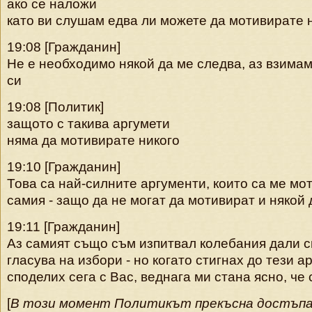
ако се наложи
като ви слушам едва ли можете да мотивирате 
19:08 [Гражданин]
Не е необходимо някой да ме следва, аз взима
си
19:08 [Политик]
защото с такива аргумети
няма да мотивирате никого
19:10 [Гражданин]
Това са най-силните аргументи, които са ме м
самия - защо да не могат да мотивират и някой 
19:11 [Гражданин]
Аз самият също съм изпитвал колебания дали с
гласува на избори - но когато стигнах до тези а
споделих сега с Вас, веднага ми стана ясно, че 
[
В този момент Политикът прекъсна достъпа 