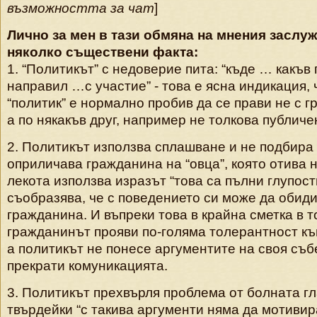
възможността за чат
]
Лично за мен в тази обмяна на мнения заслу
няколко съществени факта:
1. “Политикът” с недоверие пита: “къде … какъв
направил …с участие” - това е ясна индикация, 
“политик” е нормално пробив да се прави не с г
а по някакъв друг, например не толкова публиче
2. Политикът използва сплашване и не подбира
оприличава гражданина на “овца”, която отива н
лекота използва изразът “това са пълни глупост
съобразява, че с поведението си може да обиди
гражданина. И въпреки това в крайна сметка в т
гражданинът прояви по-голяма толерантност къ
а политикът не понесе аргументите на своя съб
прекрати комуникацията.
3. Политикът прехвърля проблема от болната гл
твърдейки “с такива аргументи няма да мотивира