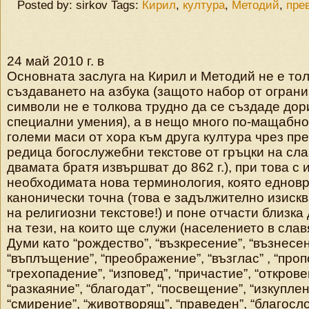
Posted by: sirkov Tags:
Кирил
,
култура
,
Методий
,
пре
24 май 2010 г. в
Основната заслуга на Кирил и Методий не е тол
създаването на азбука (защото набор от огран
символи не е толкова трудно да се създаде дори
специални умения), а в нещо много по-мащабн
големи маси от хора към друга култура чрез пр
редица богослужебни текстове от гръцки на сла
двамата братя извършват до 862 г.), при това с
необходимата нова терминология, която еднов
канонически точна (това е задължително изиск
на религиозни текстове!) и поне отчасти близка
на тези, на които ще служи (населението в слав
Думи като “рождество”, “възкресение”, “възнесен
“въплъщение”, “преображение”, “възглас” , “проп
“грехопадение”, “изповед”, “причастие”, “открове
“разкаяние”, “благодат”, “посвещение”, “изкуплен
“смирение”, “животворящ”, “праведен”, “благосло