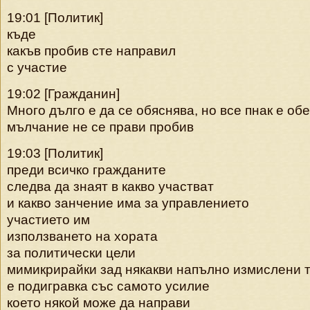
19:01 [Политик]
къде
какъв пробив сте направил
с участие
19:02 [Гражданин]
Много дълго е да се обяснява, но все пнак е обе
мълчание не се прави пробив
19:03 [Политик]
преди всичко гражданите
следва да знаят в какво участват
и какво занчение има за управлението
участието им
използването на хората
за политически цели
мимикрирайки зад някакви напълно измислени 
е подигравка със самото усилие
което някой може да направи