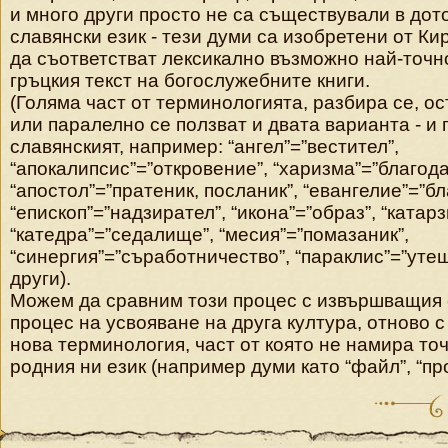
и много други просто не са съществували в до
славянски език - тези думи са изобретени от Ки
да съответстват лексикално възможно най-точн
гръцкия текст на богослужебните книги.
(Голяма част от терминологията, разбира се, о
или паралелно се ползват и двата варианта - и г
славянският, например: “ангел”=”вестител”,
“апокалипсис”=”откровение”
, “харизма”=”благода
“апостол”=”пратеник, посланик”, “евангелие”=”бл
“епископ”=”надзирател”, “икона”=”образ”, “катар
“катедра”=”седалище”, “месия”=”помазаник”,
“синергия”=”съработничеств
о”, “параклис”=”уте
други).
Можем да сравним този процес с извършващия 
процес на усвояване на друга култура, отново 
нова терминология, част от която не намира то
родния ни език (например думи като “файл”, “про