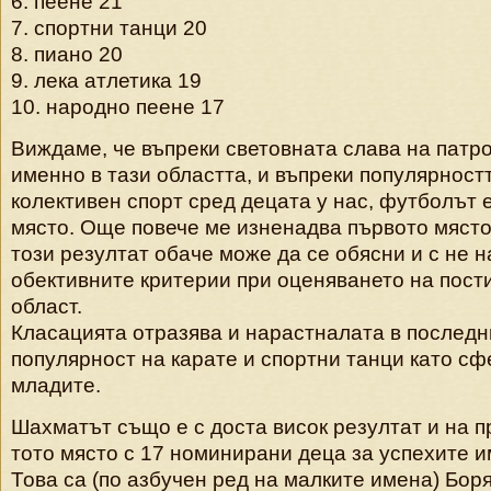
6. пеене 21
7. спортни танци 20
8. пиано 20
9. лека атлетика 19
10. народно пеене 17
Виждаме, че въпреки световната слава на патро
именно в тази областта, и въпреки популярност
колективен спорт сред децата у нас, футболът е
място. Още повече ме изненадва първото място
този резултат обаче може да се обясни и с не 
обективните критерии при оценяването на пост
област.
Класацията отразява и нарастналата в последн
популярност на карате и спортни танци като сф
младите.
Шахматът също е с доста висок резултат и на п
тото място с 17 номинирани деца за успехите им
Това са (по азбучен ред на малките имена) Бор