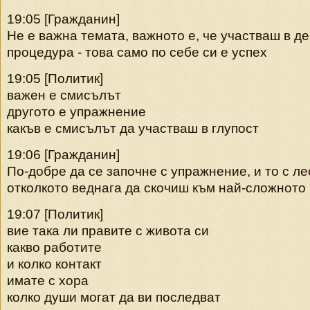
19:05 [Гражданин]
Не е важна темата, важното е, че участваш в д
процедура - това само по себе си е успех
19:05 [Политик]
важен е смисълът
другото е упражнение
какъв е смисълът да участваш в глупост
19:06 [Гражданин]
По-добре да се започне с упражнение, и то с л
отколкото веднага да скочиш към най-сложното
19:07 [Политик]
вие така ли правите с живота си
какво работите
и колко контакт
имате с хора
колко души могат да ви последват