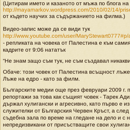
(Цитирам името и казаното от мъжа по блога на
http://mayamarkov.wordpres
s.com/2010/02/14/pri
от където научих за съдържанието на филма.)
Видео-запис може да се види тук
http://www.youtube.com/use
r/MaryStewart0777#p/a
- репликата на човека от Палестина е към самия
кадрите от 9:06 нататък
“Не знам защо съм тук, не съм създавал никакв
Обаче: този човек от Палестина всъщност лъже
Лъже на едро - като за филм.
Българските медии още през февруари 2009 г. 
репортажи за това как същият човек - Тарек Ади
държал хулигански и агресивно, като първо е и
служителки от Българския Червен Кръст, а след 
съдебна зала по време на гледане на дело и с 
непредизвикани от присъстващите свои хулиган