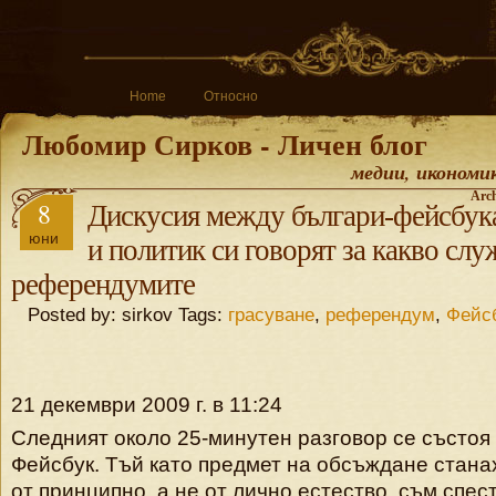
Home
Относно
Любомир Сирков - Личен блог
медии, икономи
Arch
8
Дискусия между българи-фейсбук
юни
и политик си говорят за какво слу
референдумите
Posted by: sirkov Tags:
грасуване
,
референдум
,
Фейс
21 декември 2009 г. в 11:24
Следният около 25-минутен разговор се състоя 
Фейсбук. Тъй като предмет на обсъждане стана
от принципно, а не от лично естество, съм спес