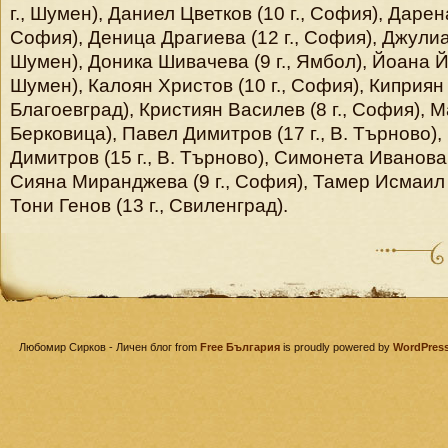
г., Шумен), Даниел Цветков (10 г., София), Дарена
София), Деница Драгиева (12 г., София), Джулиан
Шумен), Доника Шивачева (9 г., Ямбол), Йоана Й
Шумен), Калоян Христов (10 г., София), Киприян 
Благоевград), Кристиян Василев (8 г., София), М
Берковица), Павел Димитров (17 г., В. Търново)
Димитров (15 г., В. Търново), Симонета Иванова (
Сияна Миранджева (9 г., София), Тамер Исмаил (8
Тони Генов (13 г., Свиленград).
Любомир Сирков - Личен блог from
Free България
is proudly powered by
WordPres