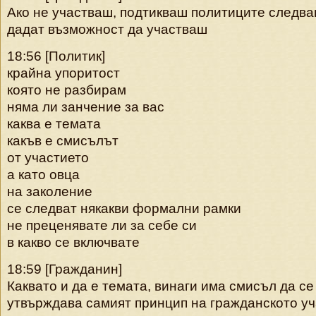
Ако не участваш, подтикваш политиците следва
дадат възможност да участваш
18:56 [Политик]
крайна упоритост
която не разбирам
няма ли занчение за вас
каква е темата
какъв е смисълът
от участието
а като овца
на заколение
се следват някакви формални рамки
не преценявате ли за себе си
в какво се включвате
18:59 [Гражданин]
Каквато и да е темата, винаги има смисъл да се 
утвърждава самият принцип на гражданското уча