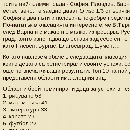
трите най-големи града - София, Пловдив, Варн
естествено, те заедно дават близо 1/3 от всичк
София е два пъти и половина по-добре предста
По-нататък в класацията интересно е, че В.Тър
след Варна и с макар и с малко, изпреварва Ру
град, който изненадващо оставя зад себе си по
като Плевен, Бургас, Благоевград, Шумен….
Когато навлезем обаче в следващата класация -
които децата са регистрирали своите успехи, с
още по-впечатляващи резултати. Топ 10 на най
представени области има следния вид:
Област и брой номинирани деца за успехи в не
1. рисуване 53
2. математика 41
3. литература 33
4. карате 29
5. футбол 22